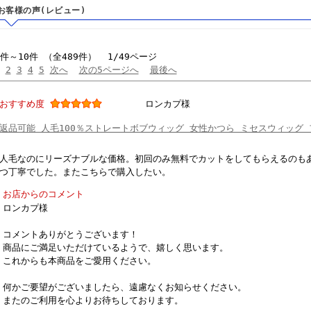
お客様の声(レビュー)
1件～10件 （全489件） 1/49ページ
2
3
4
5
次へ
次の5ページへ
最後へ
おすすめ度
ロンカプ様
返品可能 人毛100％ストレートボブウィッグ 女性かつら ミセスウィッグ
人毛なのにリーズナブルな価格。初回のみ無料でカットをしてもらえるのも
つ丁寧でした。またこちらで購入したい。
お店からのコメント
ロンカプ様
コメントありがとうございます！
商品にご満足いただけているようで、嬉しく思います。
これからも本商品をご愛用ください。
何かご要望がございましたら、遠慮なくお知らせください。
またのご利用を心よりお待ちしております。