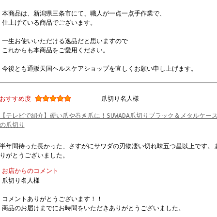
本商品は、新潟県三条市にて、職人が一点一点手作業で、
仕上げている商品でございます。
一生お使いいただける逸品だと思いますので
これからも本商品をご愛用ください。
今後とも通販天国ヘルスケアショップを宜しくお願い申し上げます。
おすすめ度
爪切り名人様
【テレビで紹介】硬い爪や巻き爪に！SUWADA爪切りブラック＆メタルケー
の爪切り
半年間待った長かった、さすがにサワダの刃物凄い切れ味五つ星以上です。
りがとうございました。
お店からのコメント
爪切り名人様
コメントありがとうございます！！
商品のお届けまでにお時間をいただきありがとうございました。