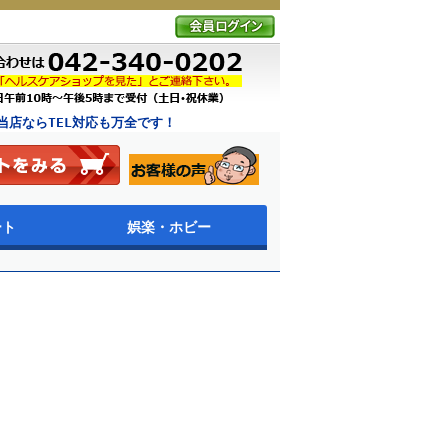
店ならTEL対応も万全です！
ート
娯楽・ホビー
ア