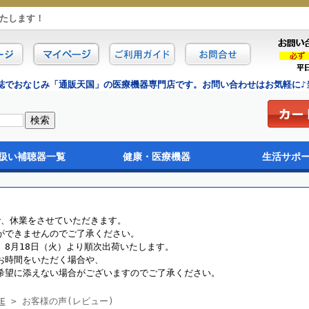
たします！
誌でおなじみ「通販天国」の医療機器専門店です。お問い合わせはお気軽に♪当
扱い補聴器一覧
健康・医療機器
生活サポ
イプ
イプ
タイプ
電池
治療器・医療機器
フィットネス・ダイエット
マッサージ・ストレッチ
サポーター
健康ファッション
健康インナー
ヘアケア・スキンケ
福祉・介護
カラオケ機器
映像・音楽ソフト
で、休業をさせていただきます。
ができませんのでご了承ください。
8月18日（火）より順次出荷いたします。
お時間をいただく場合や、
希望に添えない場合がございますのでご了承ください。
E
> お客様の声(レビュー)