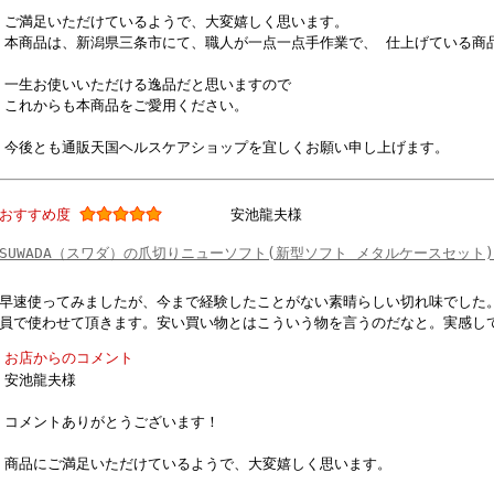
ご満足いただけているようで、大変嬉しく思います。
本商品は、新潟県三条市にて、職人が一点一点手作業で、 仕上げている商
一生お使いいただける逸品だと思いますので
これからも本商品をご愛用ください。
今後とも通販天国ヘルスケアショップを宜しくお願い申し上げます。
おすすめ度
安池龍夫様
SUWADA（スワダ）の爪切りニューソフト(新型ソフト メタルケースセット
早速使ってみましたが、今まで経験したことがない素晴らしい切れ味でした
員で使わせて頂きます。安い買い物とはこういう物を言うのだなと。実感し
お店からのコメント
安池龍夫様
コメントありがとうございます！
商品にご満足いただけているようで、大変嬉しく思います。