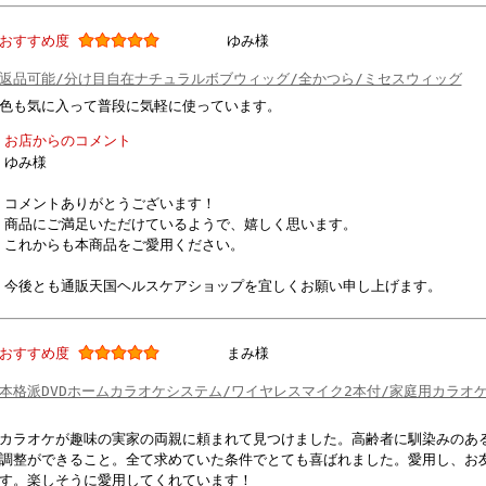
おすすめ度
ゆみ様
返品可能/分け目自在ナチュラルボブウィッグ/全かつら/ミセスウィッグ
色も気に入って普段に気軽に使っています。
お店からのコメント
ゆみ様
コメントありがとうございます！
商品にご満足いただけているようで、嬉しく思います。
これからも本商品をご愛用ください。
今後とも通販天国ヘルスケアショップを宜しくお願い申し上げます。
おすすめ度
まみ様
本格派DVDホームカラオケシステム/ワイヤレスマイク2本付/家庭用カラオケセ
カラオケが趣味の実家の両親に頼まれて見つけました。高齢者に馴染みのある
調整ができること。全て求めていた条件でとても喜ばれました。愛用し、お
す。楽しそうに愛用してくれています！