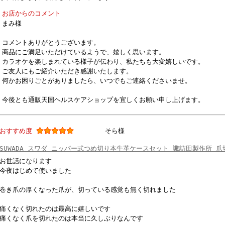
お店からのコメント
まみ様
コメントありがとうございます。
商品にご満足いただけているようで、嬉しく思います。
カラオケを楽しまれている様子が伝わり、私たちも大変嬉しいです。
ご友人にもご紹介いただき感謝いたします。
何かお困りごとがありましたら、いつでもご連絡くださいませ。
今後とも通販天国ヘルスケアショップを宜しくお願い申し上げます。
おすすめ度
そら様
SUWADA スワダ ニッパー式つめ切り本牛革ケースセット 諏訪田製作所 爪
お世話になります
今夜はじめて使いました
巻き爪の厚くなった爪が、切っている感覚も無く切れました
痛くなく切れたのは最高に嬉しいです
痛くなく爪を切れたのは本当に久しぶりなんです