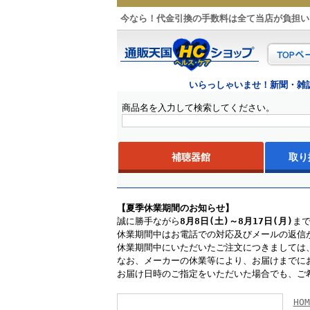
今なら！代金引換の手数料は全て当店が負担い
いらっしゃいませ！新聞・雑
商品名を入力して検索してください。
補聴器館
取り
はじめての補聴器
補聴器贈り物ランキング
試聴できるショールーム
耳あなタ
耳かけタ
ポケット
補聴器用
【夏季休業期間のお知らせ】
誠に勝手ながら
8月8日(土)～8月17日(月)
ま
休業期間中はお電話での対応及びメールの返信
休業期間中にいただいたご注文につきましては、
なお、メーカーの休業等により、お届けまでに
お届け日時のご指定をいただいた場合でも、ご
HOM