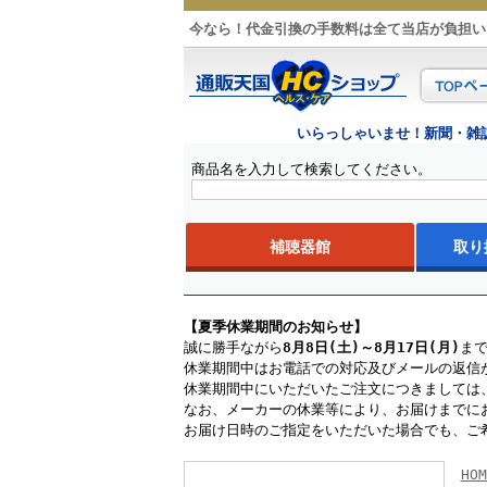
今なら！代金引換の手数料は全て当店が負担い
いらっしゃいませ！新聞・雑
商品名を入力して検索してください。
補聴器館
取り
はじめての補聴器
補聴器贈り物ランキング
試聴できるショールーム
耳あなタ
耳かけタ
ポケット
補聴器用
【夏季休業期間のお知らせ】
誠に勝手ながら
8月8日(土)～8月17日(月)
ま
休業期間中はお電話での対応及びメールの返信
休業期間中にいただいたご注文につきましては、
なお、メーカーの休業等により、お届けまでに
お届け日時のご指定をいただいた場合でも、ご
HOM