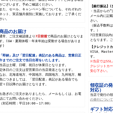
がございます。予めご確認ください。
【銀行振込】(
また、セール、キャンペーン等についても、それぞれの
・当店からの”
ネット、実店舗共個別に実施しております。ご了承くだ
メール内に記
さい。
さい。
（振込手数料
す。）
商品のお届け
7日営業日以内
通常、ご注文確認後より
7日前後
で商品のお届けとなりま
となります。
す。(GW・夏期休暇・年末年始は変動する場合がありま
す)
【クレジット
VISA、Mast
「即納」及び「翌日配達」表記のある商品は、営業日正
す。
午までのご注文で当日出荷をいたします。
※当店ではSS
当店は土曜、日曜、祝日が休業日となります。
クレジットカ
定休日のご注文は翌営業日の当店発送となります。
安心下さい。
なお、北海道地方、中国地方、四国地方、九州地方、離
島につきましては、「翌日配達」表記がある場合でも
翌々日以降のお届けとなります。
領収証の発
対応）
お急ぎのご注文がありましたら、メールもしくは、お電
当店で発行の
話にてお問い合わせください。
の発行につい
（対応時間：平日10:00～17:00）
ギフト対応