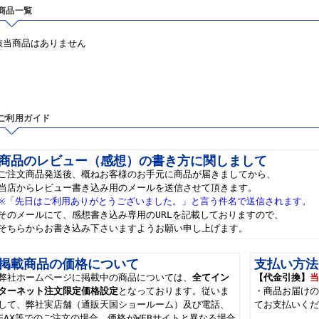
商品一覧
該当商品はありません
ご利用ガイド
商品のレビュー（感想）の書き方に関しまして
ご注文商品発送後、概ねお客様のお手元に商品が届きましてから、
当店からレビュー書き込み用のメールを送信させて頂きます。
※「先日はご利用ありがとうございました。」と言う件名で送信されます。
そのメールにて、感想書き込み専用のURLを記載しておりますので、
そちらからお書き込み下さいますようお願い申し上げます。
掲載商品の価格について
支払い方法
弊社ホームページに掲載中の商品については、
全てイン
【代金引換】
ターネット注文限定価格設定
となっております。従いま
・商品お届け
して、弊社実店舗（通販天国ショールーム）及び電話、
てお支払いく
FAX等でのご注文の場合、価格がWEBサイトと異なる場合