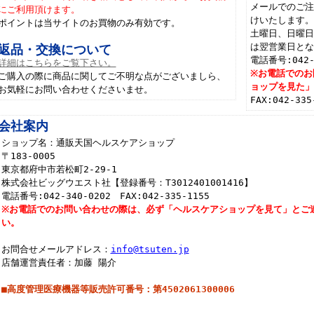
メールでのご注
にご利用頂けます。
けいたします
ポイントは当サイトのお買物のみ有効です。
土曜日、日曜
は翌営業日と
返品・交換について
電話番号:042-
詳細はこちらをご覧下さい。
※お電話でのお
ご購入の際に商品に関してご不明な点がございましら、
ョップを見た
お気軽にお問い合わせくださいませ。
FAX:042-3
会社案内
ショップ名：通販天国ヘルスケアショップ
〒183-0005
東京都府中市若松町2-29-1
株式会社ビッグウエスト社【登録番号：T3012401001416】
電話番号:042-340-0202 FAX:042-335-1155
※お電話でのお問い合わせの際は、必ず「ヘルスケアショップを見て」とご
い。
お問合せメールアドレス：
info@tsuten.jp
店舗運営責任者：加藤 陽介
■高度管理医療機器等販売許可番号：第4502061300006