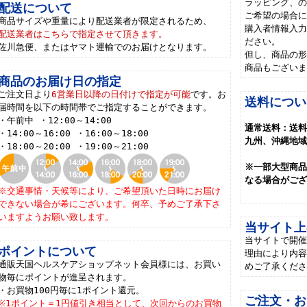
ラッピング、
配送について
ご希望の場合
商品サイズや重量により配送業者が限定されるため、
購入者情報入
配送業者はこちらで指定させて頂きます。
ださい。
佐川急便、またはヤマト運輸でのお届けとなります。
但し、商品の
商品もござい
商品のお届け日の指定
ご注文日より
6営業日以降の日付けで指定が可能
です。お
送料につい
届時間を以下の時間帯でご指定することができます。
・午前中 ・12:00～14:00
通常送料：送料
・14:00～16:00 ・16:00～18:00
九州、沖縄地域
・18:00～20:00 ・19:00～21:00
※一部大型商
なる場合がご
※交通事情・天候等により、ご希望頂いた日時にお届け
できない場合が希にございます。何卒、予めご了承下さ
いますようお願い致します。
当サイト上
当サイトで開催
ポイントについて
理由により内容
通販天国ヘルスケアショップネット会員様には、お買い
めご了承くだ
物毎にポイントが進呈されます。
・お買物100円毎に1ポイント還元。
ご注文・お
※1ポイント＝1円値引き相当として、次回からのお買物