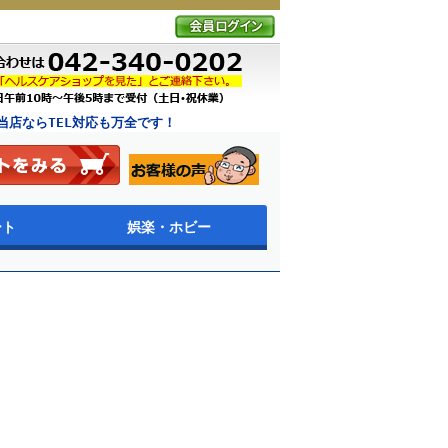
店ならTEL対応も万全です！
ート
娯楽・ホビー
ア