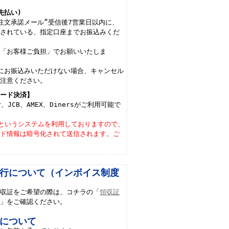
先払い)
注文承諾メール”受信後7営業日以内に、
載されている、指定口座までお振込みくだ
は「お客様ご負担」でお願いいたしま
にお振込みいただけない場合、キャンセル
ご注意ください。
カード決済】
er、JCB、AMEX、Dinersがご利用可能で
Lというシステムを利用しておりますので、
ード情報は暗号化されて送信されます。ご
行について（インボイス制度
領収証をご希望の際は、コチラの「
領収証
て
」をご確認ください。
について