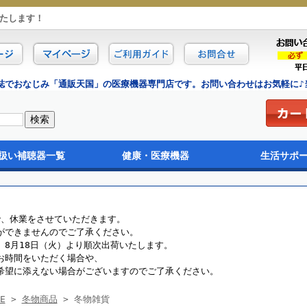
たします！
誌でおなじみ「通販天国」の医療機器専門店です。お問い合わせはお気軽に♪当
扱い補聴器一覧
健康・医療機器
生活サポ
イプ
イプ
タイプ
電池
治療器・医療機器
フィットネス・ダイエット
マッサージ・ストレッチ
サポーター
健康ファッション
健康インナー
ヘアケア・スキンケ
福祉・介護
カラオケ機器
映像・音楽ソフト
で、休業をさせていただきます。
ができませんのでご了承ください。
8月18日（火）より順次出荷いたします。
お時間をいただく場合や、
希望に添えない場合がございますのでご了承ください。
E
>
冬物商品
> 冬物雑貨