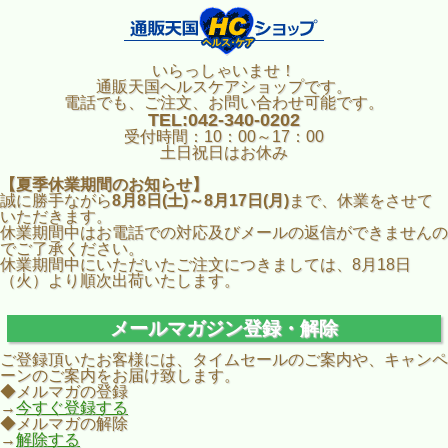
いらっしゃいませ！
通販天国ヘルスケアショップです。
電話でも、ご注文、お問い合わせ可能です。
TEL:042-340-0202
受付時間：10：00～17：00
土日祝日はお休み
【夏季休業期間のお知らせ】
誠に勝手ながら
8月8日(土)～8月17日(月)
まで、休業をさせて
いただきます。
休業期間中はお電話での対応及びメールの返信ができませんの
でご了承ください。
休業期間中にいただいたご注文につきましては、8月18日
（火）より順次出荷いたします。
メールマガジン登録・解除
ご登録頂いたお客様には、タイムセールのご案内や、キャンペ
ーンのご案内をお届け致します。
◆メルマガの登録
→
今すぐ登録する
◆メルマガの解除
→
解除する