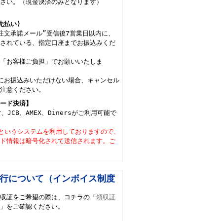
ださい。（現金決済のみとなります）
先払い)
注文承諾メール”受信後7営業日以内に、
載されている、指定口座までお振込みくだ
は「お客様ご負担」でお願いいたしま
にお振込みいただけない場合、キャンセル
ご注意ください。
カード決済】
er、JCB、AMEX、Dinersがご利用可能で
Lというシステムを利用しておりますので、
ード情報は暗号化されて送信されます。ご
行について（インボイス制度
領収証をご希望の際は、コチラの「
領収証
て
」をご確認ください。