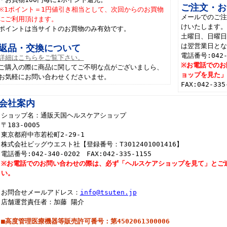
ご注文・お
※1ポイント＝1円値引き相当として、次回からのお買物
メールでのご注
にご利用頂けます。
けいたします
ポイントは当サイトのお買物のみ有効です。
土曜日、日曜
は翌営業日と
返品・交換について
電話番号:042-
詳細はこちらをご覧下さい。
※お電話でのお
ご購入の際に商品に関してご不明な点がございましら、
ョップを見た
お気軽にお問い合わせくださいませ。
FAX:042-3
会社案内
ショップ名：通販天国ヘルスケアショップ
〒183-0005
東京都府中市若松町2-29-1
株式会社ビッグウエスト社【登録番号：T3012401001416】
電話番号:042-340-0202 FAX:042-335-1155
※お電話でのお問い合わせの際は、必ず「ヘルスケアショップを見て」とご
い。
お問合せメールアドレス：
info@tsuten.jp
店舗運営責任者：加藤 陽介
■高度管理医療機器等販売許可番号：第4502061300006