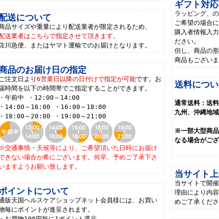
ギフト対応
ラッピング、
配送について
ご希望の場合
商品サイズや重量により配送業者が限定されるため、
購入者情報入
配送業者はこちらで指定させて頂きます。
ださい。
佐川急便、またはヤマト運輸でのお届けとなります。
但し、商品の
商品もござい
商品のお届け日の指定
ご注文日より
6営業日以降の日付けで指定が可能
です。お
送料につい
届時間を以下の時間帯でご指定することができます。
・午前中 ・12:00～14:00
通常送料：送料
・14:00～16:00 ・16:00～18:00
九州、沖縄地域
・18:00～20:00 ・19:00～21:00
※一部大型商
なる場合がご
※交通事情・天候等により、ご希望頂いた日時にお届け
できない場合が希にございます。何卒、予めご了承下さ
いますようお願い致します。
当サイト上
当サイトで開催
ポイントについて
理由により内容
通販天国ヘルスケアショップネット会員様には、お買い
めご了承くだ
物毎にポイントが進呈されます。
・お買物100円毎に1ポイント還元。