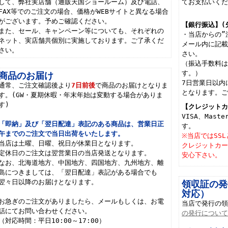
して、弊社実店舗（通販天国ショールーム）及び電話、
てお支払いく
FAX等でのご注文の場合、価格がWEBサイトと異なる場合
がございます。予めご確認ください。
【銀行振込】(
また、セール、キャンペーン等についても、それぞれの
・当店からの”
ネット、実店舗共個別に実施しております。ご了承くだ
メール内に記
さい。
さい。
（振込手数料
す。）
商品のお届け
7日営業日以内
通常、ご注文確認後より
7日前後
で商品のお届けとなりま
となります。
す。(GW・夏期休暇・年末年始は変動する場合がありま
す)
【クレジット
VISA、Mast
「即納」及び「翌日配達」表記のある商品は、営業日正
す。
午までのご注文で当日出荷をいたします。
※当店ではSS
当店は土曜、日曜、祝日が休業日となります。
クレジットカ
定休日のご注文は翌営業日の当店発送となります。
安心下さい。
なお、北海道地方、中国地方、四国地方、九州地方、離
島につきましては、「翌日配達」表記がある場合でも
翌々日以降のお届けとなります。
領収証の発
対応）
お急ぎのご注文がありましたら、メールもしくは、お電
当店で発行の
話にてお問い合わせください。
の発行につい
（対応時間：平日10:00～17:00）