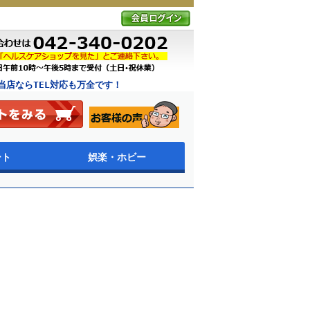
店ならTEL対応も万全です！
ート
娯楽・ホビー
ア