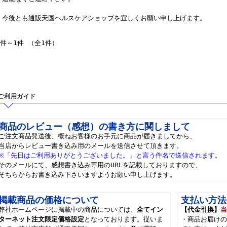
今後とも通販天国ヘルスケアショップを宜しくお願い申し上げます。
1件～1件 （全1件）
ご利用ガイド
商品のレビュー（感想）の書き方に関しまして
ご注文商品発送後、概ねお客様のお手元に商品が届きましてから、
当店からレビュー書き込み用のメールを送信させて頂きます。
※「先日はご利用ありがとうございました。」と言う件名で送信されます。
そのメールにて、感想書き込み専用のURLを記載しておりますので、
そちらからお書き込み下さいますようお願い申し上げます。
掲載商品の価格について
支払い方法
弊社ホームページに掲載中の商品については、
全てイン
【代金引換】
ターネット注文限定価格設定
となっております。従いま
・商品お届け