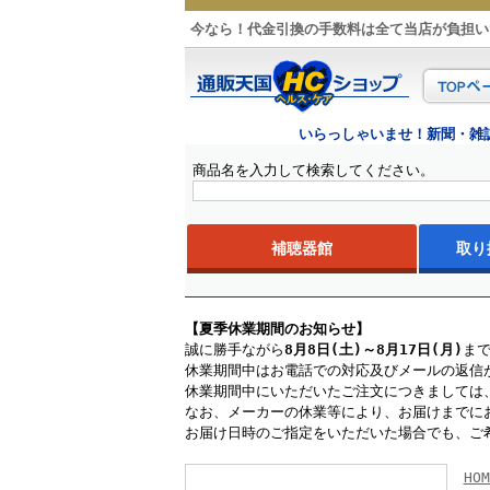
今なら！代金引換の手数料は全て当店が負担い
いらっしゃいませ！新聞・雑
商品名を入力して検索してください。
補聴器館
取り
はじめての補聴器
補聴器贈り物ランキング
試聴できるショールーム
耳あなタ
耳かけタ
ポケット
補聴器用
【夏季休業期間のお知らせ】
誠に勝手ながら
8月8日(土)～8月17日(月)
ま
休業期間中はお電話での対応及びメールの返信
休業期間中にいただいたご注文につきましては、
なお、メーカーの休業等により、お届けまでに
お届け日時のご指定をいただいた場合でも、ご
HOM