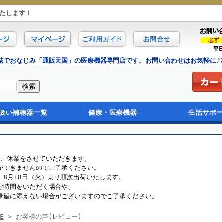
たします！
誌でおなじみ「通販天国」の医療機器専門店です。お問い合わせはお気軽に♪当
扱い補聴器一覧
健康・医療機器
生活サポ
イプ
イプ
タイプ
電池
治療器・医療機器
フィットネス・ダイエット
マッサージ・ストレッチ
サポーター
健康ファッション
健康インナー
ヘアケア・スキンケ
福祉・介護
カラオケ機器
映像・音楽ソフト
で、休業をさせていただきます。
ができませんのでご了承ください。
8月18日（火）より順次出荷いたします。
お時間をいただく場合や、
希望に添えない場合がございますのでご了承ください。
E
> お客様の声(レビュー)