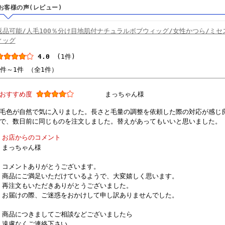
お客様の声(レビュー)
返品可能/人毛100％分け目地肌付ナチュラルボブウィッグ/女性かつら/ミセ
ィッグ
4.0
(1件)
1件～1件 （全1件）
おすすめ度
まっちゃん様
毛色が自然で気に入りました。長さと毛量の調整を依頼した際の対応が感じ
で、数日前に同じものを注文しました。替えがあってもいいと思いました。
お店からのコメント
まっちゃん様
コメントありがとうございます。
商品にご満足いただけているようで、大変嬉しく思います。
再注文もいただきありがとうございました。
お届けの際、ご迷惑をおかけして申し訳ありませんでした。
商品につきましてご相談などございましたら
遠慮なくご連絡下さい。