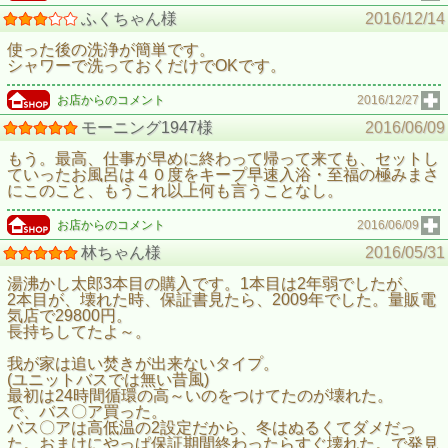
ふくちゃん様
2016/12/14
使った後の洗浄が簡単です。
シャワーで洗っておくだけでOKです。
お店からのコメント
2016/12/27
モーニング1947様
2016/06/09
もう。最高、仕事が早めに終わって帰って来ても、セットし
ていったお風呂は４０度をキープ早速入浴・至福の極みまさ
にこのこと、もうこれ以上何も言うことなし。
お店からのコメント
2016/06/09
林ちゃん様
2016/05/31
湯沸かし太郎3本目の購入です。1本目は2年弱でしたが、
2本目が、壊れた時、保証書見たら、2009年でした。量販電
気店で29800円。
長持ちしてたよ～。
我が家は追い焚きが出来ないタイプ。
(ユニットバスでは無い昔風)
最初は24時間循環の高～いのをつけてたのが壊れた。
で、バス〇ア買った。
バス〇アは高低温の2設定だから、冬はぬるくてダメだっ
た。おまけにやっぱ保証期間終わったらすぐ壊れた。で発見