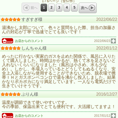
1 / 6ページ（全57件）
1
2
3
4
5
前へ
次へ
すぎすぎ様
2022/06/22
湯沸かし太郎について、色々と質問をした際、担当の加藤さ
んの対応が丁寧で迅速でとても良いです！
お店からのコメント
2022/06/23
しんちゃん様
2022/01/12
めったに行かない実家のガスを止めた関係で、風呂に入りた
くて購入しました。時間はかかるが、熱くて水を足さないと
入れないくらいになりました（風呂は小さめ、水も少な
め）。しかし、冬場入っているとどうしてもぬるくなり、安
全上入浴しながら使用することができないため、脱衣場で携
帯ＩＨとガスボンベコンロで湯を沸かし投入しました。結果
かなりポカポカになり満足しています。一人なら電気だけで
生きていけそうです。
ぷりん様
2016/12/27
温度が調節できて使いやすいです。
今の季節、保温出来てとても便利です。大活躍してますよ！
お店からのコメント
2017/01/12