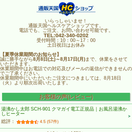
いらっしゃいませ！
通販天国ヘルスケアショップです。
電話でも、ご注文、お問い合わせ可能です。
TEL:042-340-0202
受付時間：10：00～17：00
土日祝日はお休み
【夏季休業期間のお知らせ】
誠に勝手ながら
8月8日(土)～8月17日(月)
まで、休業をさせて
いただきます。
休業期間中はお電話での対応及びメールの返信ができませんの
でご了承ください。
休業期間中にいただいたご注文につきましては、8月18日
（火）より順次出荷いたします。
お客様の声(レビュー)
湯沸かし太郎 SCH-901 クマガイ電工正規品｜お風呂湯沸か
しヒーター
総評：
4.5 (57件)