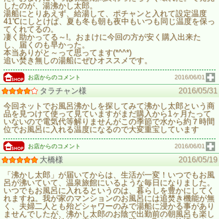
したのが、湯沸かし太郎。
湯船にとりあえず、給湯して、ポチャンと入れて設定温度
41℃にしとけば、夏も冬も朝も夜中もいつも同じ温度を保っ
てくれてるの。
凄く助かってる～!。おまけに今回の方が安く購入出来た
し、届くのも早かった。
本当ありがと～って思ってます(*^^*)
追い焚き無しの湯船にぜひオススメです。
お店からのコメント
2016/06/01
タラチャン様
2016/05/31
今回ネットでお風呂沸かしを探してみて沸かし太郎という商
品を見つけて使って見ていますがまだ購入から1ヶ月たって
いないので電気代等解りませんがこの季節で水から約７時間
位でお風呂に入れる温度になるので大変重宝しています
お店からのコメント
2016/06/01
大橋様
2016/05/19
「沸かし太郎」が届いてからは、生活が一変！いつでもお風
呂が沸いていて、温泉旅館にいるような毎日になりました。
いつでもお風呂に入れるというのは、暮らしを豊かにしてく
れますね。我が家のマンションのお風呂には追焚き機能が無
く、夫婦二人とも殆どシャワーのみで湯船に浸かる事があり
ませんでしたが、沸かし太郎のお陰で出勤前の朝風呂も楽し