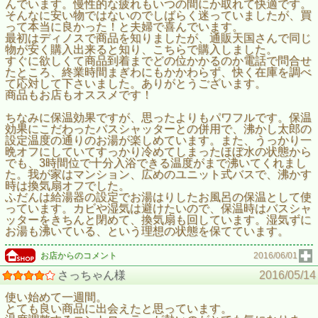
んでいます。慢性的な疲れもいつの間にか取れて快適です。
そんなに安い物ではないのでしばらく迷っていましたが、買
って本当に良かった！と夫婦で喜んでいます。
最初はディノスで商品を知りましたが、通販天国さんで同じ
物が安く購入出来ると知り、こちらで購入しました。
すぐに欲しくて商品到着までどの位かかるのか電話で問合せ
たところ、終業時間まぎわにもかかわらず、快く在庫を調べ
て応対して下さいました。ありがとうございます。
商品もお店もオススメです！
ちなみに保温効果ですが、思ったよりもパワフルです。保温
効果にこだわったバスシャッターとの併用で、沸かし太郎の
設定温度の通りのお湯が楽しめています。また、うっかり一
晩オフにしていてすっかり冷めてしまったほぼ水の状態から
でも、3時間位で十分入浴できる温度がまで沸いてくれまし
た。我が家はマンション、広めのユニット式バスで、沸かす
時は換気扇オフでした。
ふだんは給湯器の設定でお湯はりしたお風呂の保温として使
っています。カビや湿気は避けたいので、保温時はバスシャ
ッターをきちんと閉めて、換気扇も回しています。湿気ずに
お湯も沸いている、という理想の状態を保てています。
お店からのコメント
2016/06/01
さっちゃん様
2016/05/14
使い始めて一週間。
とても良い商品に出会えたと思っています。