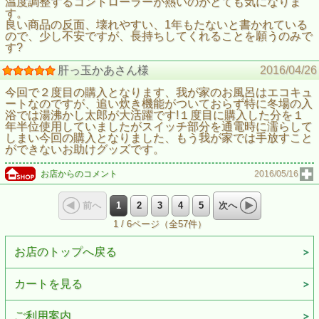
温度調整するコントローラーが熱いのがとても気になりま
す。
良い商品の反面、壊れやすい、1年もたないと書かれている
ので、少し不安ですが、長持ちしてくれることを願うのみで
す?
肝っ玉かあさん様
2016/04/26
今回で２度目の購入となります、我が家のお風呂はエコキュ
ートなのですが、追い炊き機能がついておらず特に冬場の入
浴では湯沸かし太郎が大活躍です!１度目に購入した分を１
年半位使用していましたがスイッチ部分を通電時に濡らして
しまい今回の購入となりました、もう我が家では手放すこと
ができないお助けグッズです。
お店からのコメント
2016/05/16
1
2
3
4
5
前へ
次へ
1 / 6ページ（全57件）
お店のトップへ戻る
カートを見る
ご利用案内