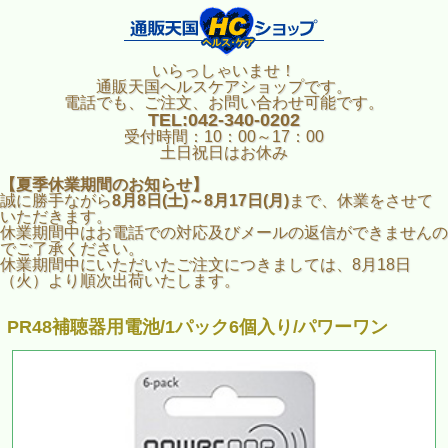
いらっしゃいませ！
通販天国ヘルスケアショップです。
電話でも、ご注文、お問い合わせ可能です。
TEL:042-340-0202
受付時間：10：00～17：00
土日祝日はお休み
【夏季休業期間のお知らせ】
誠に勝手ながら
8月8日(土)～8月17日(月)
まで、休業をさせて
いただきます。
休業期間中はお電話での対応及びメールの返信ができませんの
でご了承ください。
休業期間中にいただいたご注文につきましては、8月18日
（火）より順次出荷いたします。
PR48補聴器用電池/1パック6個入り/パワーワン