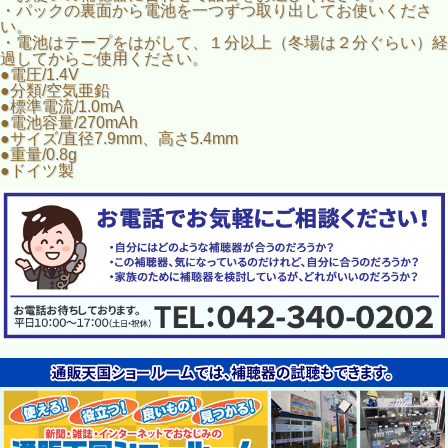
・パックの裏面から電池を一つずつ取り出してお使いくださ
い。
・電池はテープをはがして、１分以上（冬場は２分ぐらい）経
過してからご使用ください。
●電圧/1.4V
●分類/空気亜鉛
●標準電流/1.0mA
●電池容量/270mAh
●サイズ/直径7.9mm、高さ5.4mm
●重量/0.8g
●ドイツ製